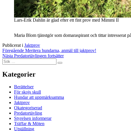
Lars-Erik Dahlin är glad efter ett fint prov med Mimmi II
Maria Blom tjänstgör som domaraspirant och tittar intresserat på
Publicerat i
Jaktprov
Inläggsnavigering
Föregående
Meritera hundarna, anmäl till jaktprov!
Nästa
Predatortävlingen fortsätter
Sök
Sök
efter:
Kategorier
Berättelser
För skojs skull
Hundar att uppmärksamma
Jaktprov
Okategoriserad
Predatortävling
Styrelsen informerar
Träffar & Möten
Utställning