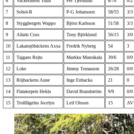
6
Vackeråsens Tuuli
Per Tjernlund
8/70
0/2
7
Sobol-R
P-G Johansson
58/55
3/3
8
Styggbergets Wappo
Björn Karlsson
51/58
3/3
9
Ailatis Crux
Tony Björklund
56/15
3/0
10
Lakansjöbäckens Axxa
Fredrik Nyberg
54
3
11
Tajgans Rejtu
Markku Mansikala
39/6
0/0
12
Loke
Jimmy Tomasson
26/28
0/0
13
Röjbackens Aune
Inge Enbacka
21
0
14
Flatatorpets Hekla
David Brandström
9/9
0/0
15
Trollfågelns Jocelyn
Leif Olsson
15
AV