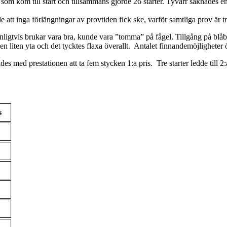
 som kom till start och tillsammans gjorde 26 starter. Tyvärr saknades
 att inga förlängningar av provtiden fick ske, varför samtliga prov är t
gtvis brukar vara bra, kunde vara ”tomma” på fågel. Tillgång på blåbär v
å en liten yta och det tycktes flaxa överallt. Antalet finnandemöjligheter
es med prestationen att ta fem stycken 1:a pris. Tre starter ledde till 2:a
s