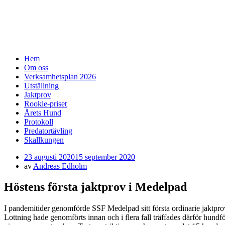
SSF-Medelpad
skällande fågelhundar – finsk spets och norrbottenspe
Meny
Hoppa
Hem
till
Om oss
innehåll
Verksamhetsplan 2026
Utställning
Jaktprov
Rookie-priset
Årets Hund
Protokoll
Predatortävling
Skallkungen
Publicerad
23 augusti 2020
15 september 2020
den
av
Andreas Edholm
Höstens första jaktprov i Medelpad
I pandemitider genomförde SSF Medelpad sitt första ordinarie jaktpro
Lottning hade genomförts innan och i flera fall träffades därför h