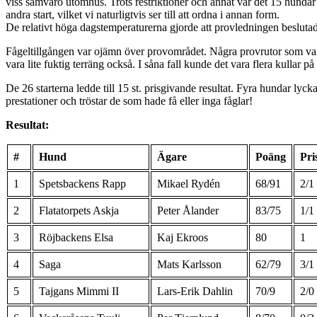
viss samvaro utomhus. Trots restriktioner och annat var det 15 hundar
andra start, vilket vi naturligtvis ser till att ordna i annan form.
De relativt höga dagstemperaturerna gjorde att provledningen beslutade
Fågeltillgången var ojämn över provområdet. Några provrutor som vanli
vara lite fuktig terräng också. I såna fall kunde det vara flera kullar p
De 26 starterna ledde till 15 st. prisgivande resultat. Fyra hundar lyckad
prestationer och tröstar de som hade få eller inga fåglar!
Resultat:
#
Hund
Ägare
Poäng
Pri
1
Spetsbackens Rapp
Mikael Rydén
68/91
2/1
2
Flatatorpets Askja
Peter Ålander
83/75
1/1
3
Röjbackens Elsa
Kaj Ekroos
80
1
4
Saga
Mats Karlsson
62/79
3/1
5
Tajgans Mimmi II
Lars-Erik Dahlin
70/9
2/0