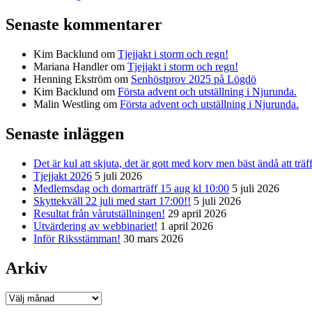
Senaste kommentarer
Kim Backlund
om
Tjejjakt i storm och regn!
Mariana Handler
om
Tjejjakt i storm och regn!
Henning Ekström
om
Senhöstprov 2025 på Lögdö
Kim Backlund
om
Första advent och utställning i Njurunda.
Malin Westling
om
Första advent och utställning i Njurunda.
Senaste inläggen
Det är kul att skjuta, det är gott med korv men bäst ändå att träf
Tjejjakt 2026
5 juli 2026
Medlemsdag och domarträff 15 aug kl 10:00
5 juli 2026
Skyttekväll 22 juli med start 17:00!!
5 juli 2026
Resultat från vårutställningen!
29 april 2026
Utvärdering av webbinariet!
1 april 2026
Inför Riksstämman!
30 mars 2026
Arkiv
Arkiv