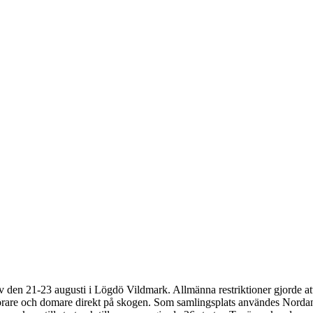
ts
v den 21-23 augusti i Lögdö Vildmark. Allmänna restriktioner gjorde at
undförare och domare direkt på skogen. Som samlingsplats användes No