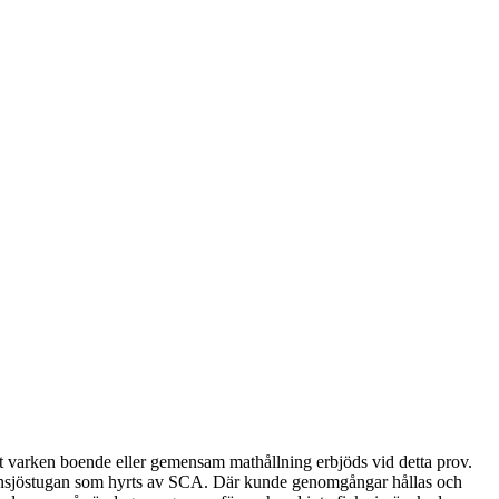
t varken boende eller gemensam mathållning erbjöds vid detta prov.
rdansjöstugan som hyrts av SCA. Där kunde genomgångar hållas och