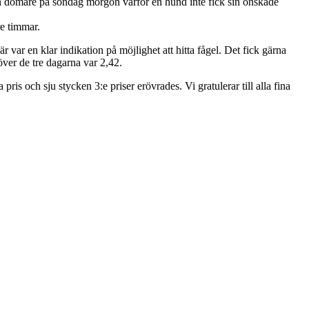
 en domare på söndag morgon varför en hund inte fick sin önskade
re timmar.
ar en klar indikation på möjlighet att hitta fågel. Det fick gärna
 över de tre dagarna var 2,42.
 pris och sju stycken 3:e priser erövrades. Vi gratulerar till alla fina