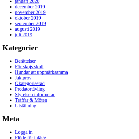
januari 2020
december 2019
november 2019
oktober 2019
september 2019
augusti 2019
juli 2019
Kategorier
Berättelser
För skojs skull
Hundar att uppmärksamma
Jaktprov
Okategoriserad
Predatortävling
Styrelsen informerar
Träffar & Möten
Utställning
Meta
Logga in
Flöde för inlägg