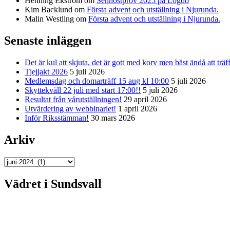
Henning Ekström
om
Senhöstprov 2025 på Lögdö
Kim Backlund
om
Första advent och utställning i Njurunda.
Malin Westling
om
Första advent och utställning i Njurunda.
Senaste inläggen
Det är kul att skjuta, det är gott med korv men bäst ändå att träf
Tjejjakt 2026
5 juli 2026
Medlemsdag och domarträff 15 aug kl 10:00
5 juli 2026
Skyttekväll 22 juli med start 17:00!!
5 juli 2026
Resultat från vårutställningen!
29 april 2026
Utvärdering av webbinariet!
1 april 2026
Inför Riksstämman!
30 mars 2026
Arkiv
Arkiv
Vädret i Sundsvall