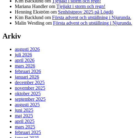
Kim Backlund
om
Tjejjakt i storm och regn!
Mariana Handler
om
Tjejjakt i storm och regn!
Henning Ekström
om
Senhöstprov 2025 på Lögdö
Kim Backlund
om
Första advent och utställning i Njurunda.
Malin Westling
om
Första advent och utställning i Njurunda.
Arkiv
augusti 2026
juli 2026
april 2026
mars 2026
februari 2026
januari 2026
december 2025
november 2025
oktober 2025
september 2025
augusti 2025
juni 2025
maj 2025
april 2025
mars 2025
februari 2025
januari 2025