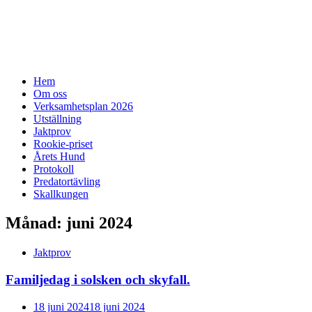
SSF-Medelpad
skällande fågelhundar – finsk spets och norrbottenspe
Meny
Hoppa
Hem
till
Om oss
innehåll
Verksamhetsplan 2026
Utställning
Jaktprov
Rookie-priset
Årets Hund
Protokoll
Predatortävling
Skallkungen
Månad:
juni 2024
Jaktprov
Familjedag i solsken och skyfall.
Publicerad
18 juni 2024
18 juni 2024