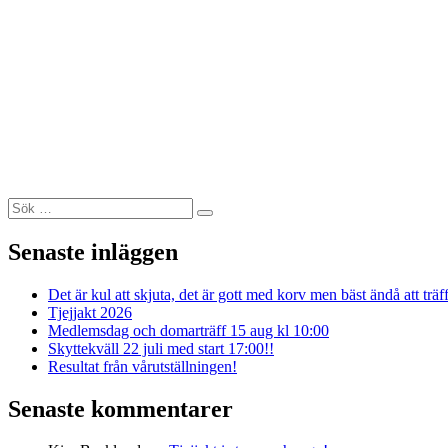
Sök
Sök
efter:
Senaste inläggen
Det är kul att skjuta, det är gott med korv men bäst ändå att träf
Tjejjakt 2026
Medlemsdag och domarträff 15 aug kl 10:00
Skyttekväll 22 juli med start 17:00!!
Resultat från vårutställningen!
Senaste kommentarer