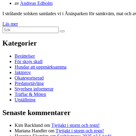
den
av
Andreas Edholm
I strålande solsken samlades vi i Ånäsparken för samkväm, mat och avr
Läs mer
Sök
Sök
efter:
Kategorier
Berättelser
För skojs skull
Hundar att uppmärksamma
Jaktprov
Okategoriserad
Predatortävling
Styrelsen informerar
Träffar & Möten
Utställning
Senaste kommentarer
Kim Backlund
om
Tjejjakt i storm och regn!
Mariana Handler
om
Tjejjakt i storm och regn!