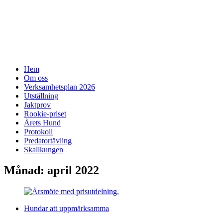
SSF-Medelpad
skällande fågelhundar – finsk spets och
norrbottenspets
Meny
Hoppa
Hem
till
Om oss
innehåll
Verksamhetsplan 2026
Utställning
Jaktprov
Rookie-priset
Årets Hund
Protokoll
Predatortävling
Skallkungen
Månad:
april 2022
Hundar att uppmärksamma