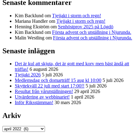
Senaste kommentarer
Kim Backlund
om
Tjejjakt i storm och regn!
Mariana Handler
om
Tjejjakt i storm och regn!
Henning Ekström
om
Senhöstprov 2025 på Lögdö
Kim Backlund
om
Första advent och utställning i Njurunda.
Malin Westling
om
Första advent och utställning i Njurunda.
Senaste inläggen
Det är kul att skjuta, det är gott med korv men bäst ändå att
träffas!
6 augusti 2026
Tjejjakt 2026
5 juli 2026
Medlemsdag och domarträff 15 aug kl 10:00
5 juli 2026
Skyttekväll 22 juli med start 17:00!!
5 juli 2026
Resultat från vårutställningen!
29 april 2026
Utvärdering av webbinariet!
1 april 2026
Inför Riksstämman!
30 mars 2026
Arkiv
Arkiv