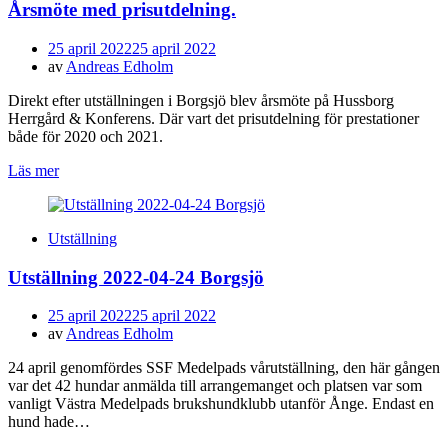
Årsmöte med prisutdelning.
Publicerad
25 april 2022
25 april 2022
den
av
Andreas Edholm
Direkt efter utställningen i Borgsjö blev årsmöte på Hussborg
Herrgård & Konferens. Där vart det prisutdelning för prestationer
både för 2020 och 2021.
Läs mer
Utställning
Utställning 2022-04-24 Borgsjö
Publicerad
25 april 2022
25 april 2022
den
av
Andreas Edholm
24 april genomfördes SSF Medelpads vårutställning, den här gången
var det 42 hundar anmälda till arrangemanget och platsen var som
vanligt Västra Medelpads brukshundklubb utanför Ånge. Endast en
hund hade…