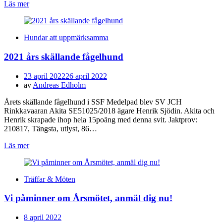
Läs mer
Hundar att uppmärksamma
2021 års skällande fågelhund
Publicerad
23 april 2022
26 april 2022
den
av
Andreas Edholm
Årets skällande fågelhund i SSF Medelpad blev SV JCH
Rinkkavaaran Akita SE51025/2018 ägare Henrik Sjödin. Akita och
Henrik skrapade ihop hela 15poäng med denna svit. Jaktprov:
210817, Tängsta, utlyst, 86…
Läs mer
Träffar & Möten
Vi påminner om Årsmötet, anmäl dig nu!
Publicerad
8 april 2022