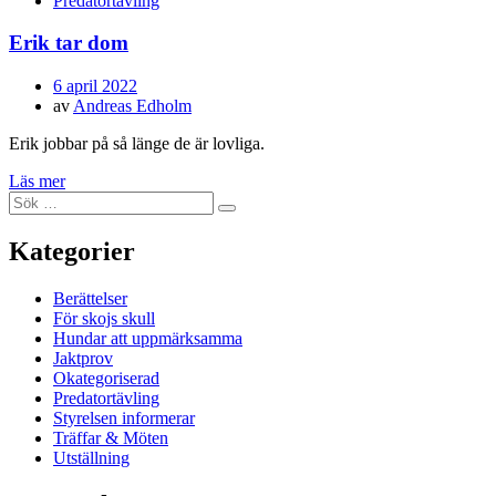
Predatortävling
Erik tar dom
Publicerad
6 april 2022
den
av
Andreas Edholm
Erik jobbar på så länge de är lovliga.
Läs mer
Sök
Sök
efter:
Kategorier
Berättelser
För skojs skull
Hundar att uppmärksamma
Jaktprov
Okategoriserad
Predatortävling
Styrelsen informerar
Träffar & Möten
Utställning