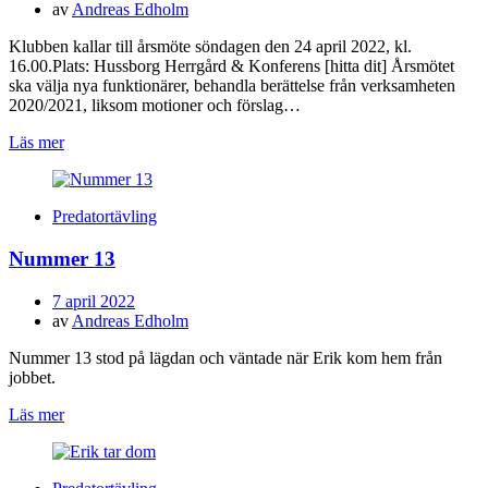
den
av
Andreas Edholm
Klubben kallar till årsmöte söndagen den 24 april 2022, kl.
16.00.Plats: Hussborg Herrgård & Konferens [hitta dit] Årsmötet
ska välja nya funktionärer, behandla berättelse från verksamheten
2020/2021, liksom motioner och förslag…
Läs mer
Predatortävling
Nummer 13
Publicerad
7 april 2022
den
av
Andreas Edholm
Nummer 13 stod på lägdan och väntade när Erik kom hem från
jobbet.
Läs mer