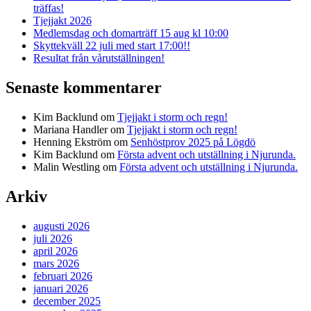
träffas!
Tjejjakt 2026
Medlemsdag och domarträff 15 aug kl 10:00
Skyttekväll 22 juli med start 17:00!!
Resultat från vårutställningen!
Senaste kommentarer
Kim Backlund
om
Tjejjakt i storm och regn!
Mariana Handler
om
Tjejjakt i storm och regn!
Henning Ekström
om
Senhöstprov 2025 på Lögdö
Kim Backlund
om
Första advent och utställning i Njurunda.
Malin Westling
om
Första advent och utställning i Njurunda.
Arkiv
augusti 2026
juli 2026
april 2026
mars 2026
februari 2026
januari 2026
december 2025