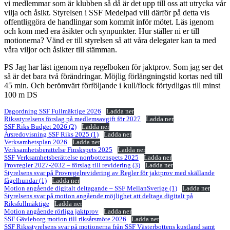
vi medlemmar som är klubben så då är det upp till oss att utrycka vår
vilja och åsikt. Styrelsen i SSF Medelpad vill därför på detta vis
offentliggöra de handlingar som kommit inför mötet. Läs igenom
och kom med era åsikter och synpunkter. Hur ställer ni er till
motionerna? Vänd er till styrelsen så att våra delegater kan ta med
våra viljor och åsikter till stämman.
PS Jag har läst igenom nya regelboken för jaktprov. Som jag ser det
så är det bara två förändringar. Möjlig förlängningstid kortas ned till
45 min. Och berömvärt förföljande i kull/flock förtydligas till minst
100 m DS
Dagordning SSF Fullmäktige 2026
Ladda ner
Riksstyrelsens förslag på medlemsavgift för 2027
Ladda ner
SSF Riks Budget 2026 (2)
Ladda ner
Årsredovisning SSF Riks 2025 (1)
Ladda ner
Verksamhetsplan 2026
Ladda ner
Verksamhetsberattelse Finskspets 2025
Ladda ner
SSF Verksamhetsberättelse norrbottenspets 2025
Ladda ner
Provregler 2027-2032 – förslag till revidering (3)
Ladda ner
Styrelsens svar på Provregelrevidering av Regler för jaktprov med skällande
fågelhundar (1)
Ladda ner
Motion angående digitalt deltagande – SSF MellanSverige (1)
Ladda ner
Styrelsens svar på motion angående möjlighet att deltaga digitalt på
Riksfullmäktige
Ladda ner
Motion angående rörliga jaktprov
Ladda ner
SSF Gävleborg motion till riksårsmöte 2026
Ladda ner
SSF Riksstyrelsens svar på motionerna från SSF Västerbottens kustland samt