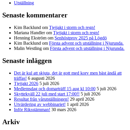
Utställning
Senaste kommentarer
Kim Backlund
om
Tjejjakt i storm och regn!
Mariana Handler
om
Tjejjakt i storm och regn!
Henning Ekström
om
Senhöstprov 2025 på Lögdö
Kim Backlund
om
Första advent och utställning i Njurunda.
Malin Westling
om
Första advent och utställning i Njurunda.
Senaste inläggen
Det är kul att skjuta, det är gott med korv men bäst ändå att
träffas!
6 augusti 2026
Tjejjakt 2026
5 juli 2026
Medlemsdag och domarträff 15 aug kl 10:00
5 juli 2026
Skyttekväll 22 juli med start 17:00!!
5 juli 2026
Resultat från vårutställningen!
29 april 2026
Utvärdering av webbinariet!
1 april 2026
Inför Riksstämman!
30 mars 2026
Arkiv