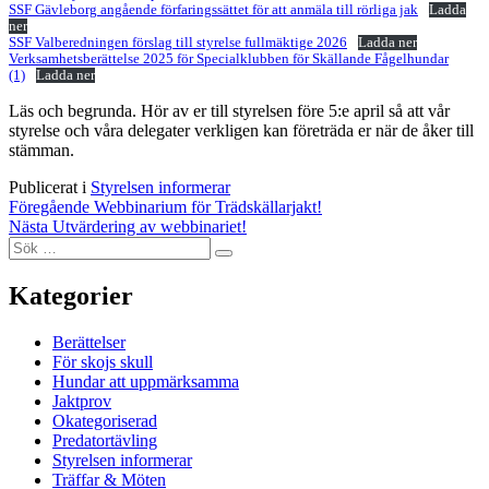
SSF Gävleborg angående förfaringssättet för att anmäla till rörliga jak
Ladda
ner
SSF Valberedningen förslag till styrelse fullmäktige 2026
Ladda ner
Verksamhetsberättelse 2025 för Specialklubben för Skällande Fågelhundar
(1)
Ladda ner
Läs och begrunda. Hör av er till styrelsen före 5:e april så att vår
styrelse och våra delegater verkligen kan företräda er när de åker till
stämman.
Publicerat i
Styrelsen informerar
Inläggsnavigering
Föregående
Webbinarium för Trädskällarjakt!
Nästa
Utvärdering av webbinariet!
Sök
Sök
efter:
Kategorier
Berättelser
För skojs skull
Hundar att uppmärksamma
Jaktprov
Okategoriserad
Predatortävling
Styrelsen informerar
Träffar & Möten