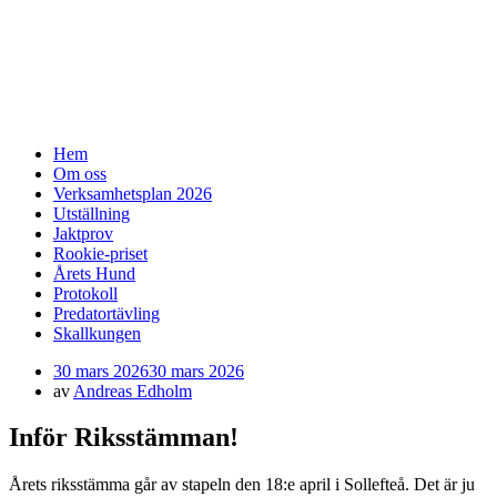
SSF-Medelpad
skällande fågelhundar – finsk spets och
norrbottenspets
Meny
Hoppa
Hem
till
Om oss
innehåll
Verksamhetsplan 2026
Utställning
Jaktprov
Rookie-priset
Årets Hund
Protokoll
Predatortävling
Skallkungen
Publicerad
30 mars 2026
30 mars 2026
den
av
Andreas Edholm
Inför Riksstämman!
Årets riksstämma går av stapeln den 18:e april i Sollefteå. Det är ju