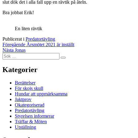
slut dök det i alla fall upp en rävtik på åteln.
Bra jobbat Erik!
En liten rävtik
Publicerat i
Predatortävling
Inläggsnavigering
Föregående
Årsmötet 2021 är inställt
Nästa
Jonas
Sök
Sök
efter:
Kategorier
Berättelser
För skojs skull
Hundar att uppmärksamma
Jaktprov
Okategoriserad
Predatortävling
Styrelsen informerar
Träffar & Möten
Utställning