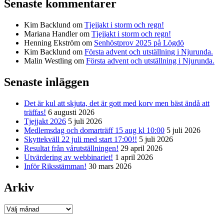
Senaste kommentarer
Kim Backlund
om
Tjejjakt i storm och regn!
Mariana Handler
om
Tjejjakt i storm och regn!
Henning Ekström
om
Senhöstprov 2025 på Lögdö
Kim Backlund
om
Första advent och utställning i Njurunda.
Malin Westling
om
Första advent och utställning i Njurunda.
Senaste inläggen
Det är kul att skjuta, det är gott med korv men bäst ändå att
träffas!
6 augusti 2026
Tjejjakt 2026
5 juli 2026
Medlemsdag och domarträff 15 aug kl 10:00
5 juli 2026
Skyttekväll 22 juli med start 17:00!!
5 juli 2026
Resultat från vårutställningen!
29 april 2026
Utvärdering av webbinariet!
1 april 2026
Inför Riksstämman!
30 mars 2026
Arkiv
Arkiv