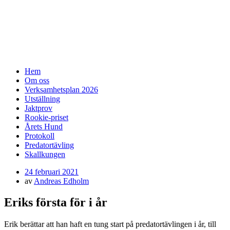
SSF-Medelpad
skällande fågelhundar – finsk spets och
norrbottenspets
Meny
Hoppa
Hem
till
Om oss
innehåll
Verksamhetsplan 2026
Utställning
Jaktprov
Rookie-priset
Årets Hund
Protokoll
Predatortävling
Skallkungen
Publicerad
24 februari 2021
den
av
Andreas Edholm
Eriks första för i år
Erik berättar att han haft en tung start på predatortävlingen i år, till