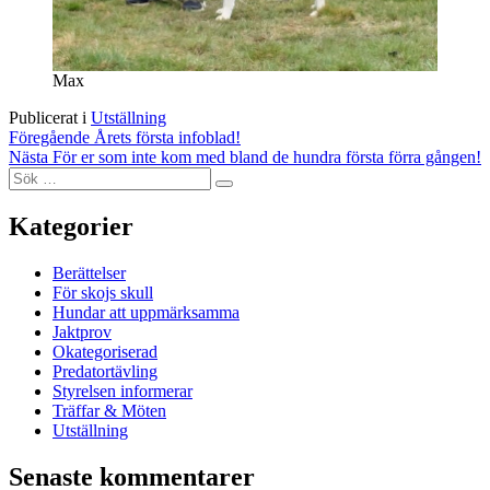
Max
Publicerat i
Utställning
Inläggsnavigering
Föregående
Årets första infoblad!
Nästa
För er som inte kom med bland de hundra första förra gången!
Sök
Sök
efter:
Kategorier
Berättelser
För skojs skull
Hundar att uppmärksamma
Jaktprov
Okategoriserad
Predatortävling
Styrelsen informerar
Träffar & Möten
Utställning
Senaste kommentarer