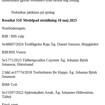
tillsammans gjorde resultaten ifrån denna dag möjlig.
Nobstikar jaktklass på språng
Resultat SSF Medelpad utställning 10 maj 2025
Norrbottenspets
BIR / BIS valp
Se48607/2024 Trollfågelns Raja Äg. Daniel Jonsson, Bispgården
BIR/BIS Vuxen
Se1771/2023 Tällbergsvallen Cayenne Äg. Johanns Björk
Jonasson, Härnösand
2 btkl se37774/2018 Torrholmens Be Happy Äg. Johanna Björk
Jonasson
BIM/ Cert
Se15597/2022 Stjärnskallets Arrak, Äg. Johannes Hillerström,
Täfteå
Finsk spets