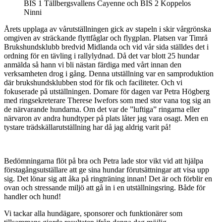
BIS 1 Tällbergsvallens Cayenne och BIS 2 Koppelos
Ninni
Årets upplaga av vårutställningen gick av stapeln i skir vårgrönska
omgiven av sträckande flyttfåglar och flygplan. Platsen var Timrå
Brukshundsklubb bredvid Midlanda och vid vår sida ställdes det i
ordning för en tävling i rallylydnad. Då det var blott 25 hundar
anmälda så hann vi bli nästan färdiga med vårt innan den
verksamheten drog i gång. Denna utställning var en samproduktion
där brukshundsklubben stod för fik och faciliteter. Och vi
fokuserade på utställningen. Domare för dagen var Petra Högberg
med ringsekreterare Therese Iwefors som med stor vana tog sig an
de närvarande hundarna. Om det var de ”luftiga” ringarna eller
närvaron av andra hundtyper på plats låter jag vara osagt. Men en
tystare trädskällarutställning har då jag aldrig varit på!
Bedömningarna flöt på bra och Petra lade stor vikt vid att hjälpa
förstagångsutställare att ge sina hundar förutsättningar att visa upp
sig. Det lönar sig att åka på ringträning innan! Det är och förblir en
ovan och stressande miljö att gå in i en utställningsring. Både för
handler och hund!
Vi tackar alla hundägare, sponsorer och funktionärer som