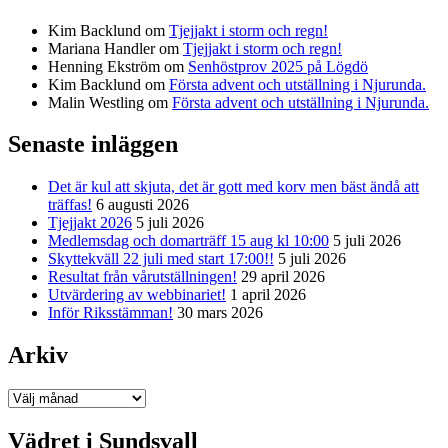
Kim Backlund
om
Tjejjakt i storm och regn!
Mariana Handler
om
Tjejjakt i storm och regn!
Henning Ekström
om
Senhöstprov 2025 på Lögdö
Kim Backlund
om
Första advent och utställning i Njurunda.
Malin Westling
om
Första advent och utställning i Njurunda.
Senaste inläggen
Det är kul att skjuta, det är gott med korv men bäst ändå att
träffas!
6 augusti 2026
Tjejjakt 2026
5 juli 2026
Medlemsdag och domarträff 15 aug kl 10:00
5 juli 2026
Skyttekväll 22 juli med start 17:00!!
5 juli 2026
Resultat från vårutställningen!
29 april 2026
Utvärdering av webbinariet!
1 april 2026
Inför Riksstämman!
30 mars 2026
Arkiv
Arkiv
Vädret i Sundsvall