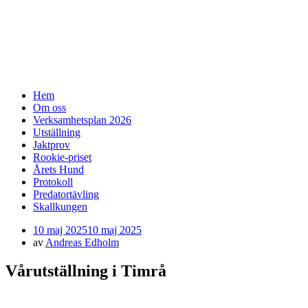
SSF-Medelpad
skällande fågelhundar – finsk spets och
norrbottenspets
Meny
Hoppa
Hem
till
Om oss
innehåll
Verksamhetsplan 2026
Utställning
Jaktprov
Rookie-priset
Årets Hund
Protokoll
Predatortävling
Skallkungen
Publicerad
10 maj 2025
10 maj 2025
den
av
Andreas Edholm
Vårutställning i Timrå