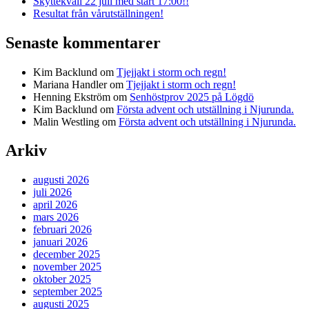
Skyttekväll 22 juli med start 17:00!!
Resultat från vårutställningen!
Senaste kommentarer
Kim Backlund
om
Tjejjakt i storm och regn!
Mariana Handler
om
Tjejjakt i storm och regn!
Henning Ekström
om
Senhöstprov 2025 på Lögdö
Kim Backlund
om
Första advent och utställning i Njurunda.
Malin Westling
om
Första advent och utställning i Njurunda.
Arkiv
augusti 2026
juli 2026
april 2026
mars 2026
februari 2026
januari 2026
december 2025
november 2025
oktober 2025
september 2025
augusti 2025