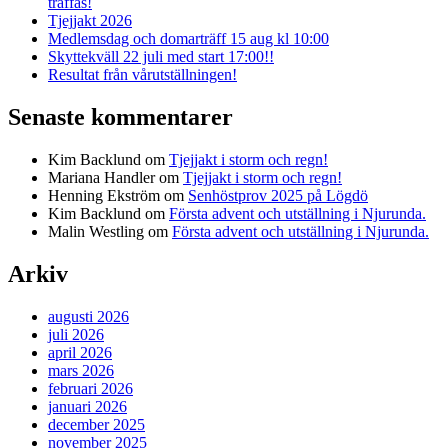
träffas!
Tjejjakt 2026
Medlemsdag och domarträff 15 aug kl 10:00
Skyttekväll 22 juli med start 17:00!!
Resultat från vårutställningen!
Senaste kommentarer
Kim Backlund
om
Tjejjakt i storm och regn!
Mariana Handler
om
Tjejjakt i storm och regn!
Henning Ekström
om
Senhöstprov 2025 på Lögdö
Kim Backlund
om
Första advent och utställning i Njurunda.
Malin Westling
om
Första advent och utställning i Njurunda.
Arkiv
augusti 2026
juli 2026
april 2026
mars 2026
februari 2026
januari 2026
december 2025
november 2025