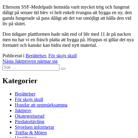
Eftersom SSF-Medelpads hemsida varit mycket trög och fungerat
dåligt på senare tid blev vi helt enkelt tvungna att bygga en ny, den
gamla fungerade så pass dåligt att det var omöjligt att hålla den vid
liv på slutet.
Den tidigare plattformen hade nått end of life med 11 år på nacken
men nu har vi en fräsch platta att bygga på. Hoppas ni gillar det nya
formatet och kanske kan bidra med nytt material.
Publicerat i
Berättelser
,
För skojs skull
Inläggsnavigering
Nästa
Jaktproven närmar sig
Sök
Sök
efter:
Kategorier
Berättelser
För skojs skull
Hundar att uppmärksamma
Jaktprov
Okategoriserad
Predatortävling
Styrelsen informerar
Träffar & Möten