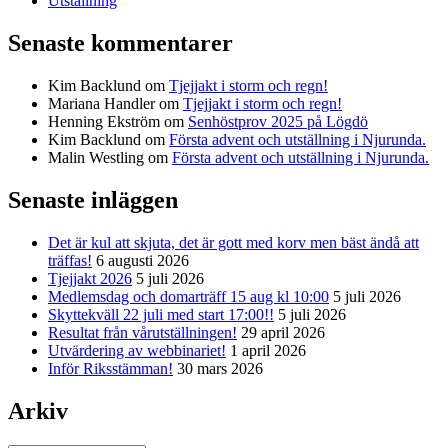
Utställning
Senaste kommentarer
Kim Backlund
om
Tjejjakt i storm och regn!
Mariana Handler
om
Tjejjakt i storm och regn!
Henning Ekström
om
Senhöstprov 2025 på Lögdö
Kim Backlund
om
Första advent och utställning i Njurunda.
Malin Westling
om
Första advent och utställning i Njurunda.
Senaste inläggen
Det är kul att skjuta, det är gott med korv men bäst ändå att
träffas!
6 augusti 2026
Tjejjakt 2026
5 juli 2026
Medlemsdag och domarträff 15 aug kl 10:00
5 juli 2026
Skyttekväll 22 juli med start 17:00!!
5 juli 2026
Resultat från vårutställningen!
29 april 2026
Utvärdering av webbinariet!
1 april 2026
Inför Riksstämman!
30 mars 2026
Arkiv