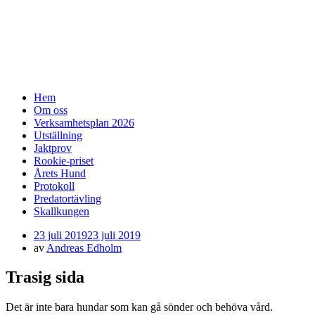
SSF-Medelpad
skällande fågelhundar – finsk spets och
norrbottenspets
Meny
Hoppa
Hem
till
Om oss
innehåll
Verksamhetsplan 2026
Utställning
Jaktprov
Rookie-priset
Årets Hund
Protokoll
Predatortävling
Skallkungen
Publicerad
23 juli 2019
23 juli 2019
den
av
Andreas Edholm
Trasig sida
Det är inte bara hundar som kan gå sönder och behöva vård.