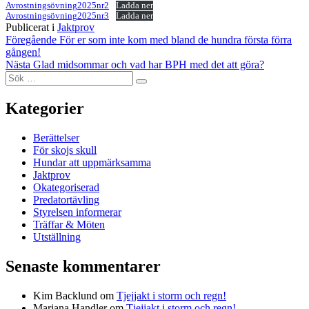
Avrostningsövning2025nr2
Ladda ner
Avrostningsövning2025nr3
Ladda ner
Publicerat i
Jaktprov
Inläggsnavigering
Föregående
För er som inte kom med bland de hundra första förra
gången!
Nästa
Glad midsommar och vad har BPH med det att göra?
Sök
Sök
efter:
Kategorier
Berättelser
För skojs skull
Hundar att uppmärksamma
Jaktprov
Okategoriserad
Predatortävling
Styrelsen informerar
Träffar & Möten
Utställning
Senaste kommentarer
Kim Backlund
om
Tjejjakt i storm och regn!
Mariana Handler
om
Tjejjakt i storm och regn!