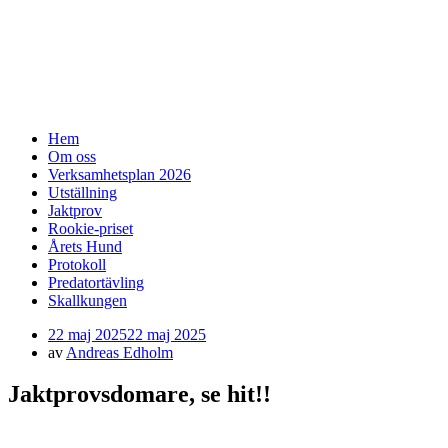
SSF-Medelpad
skällande fågelhundar – finsk spets och
norrbottenspets
Meny
Hoppa
Hem
till
Om oss
innehåll
Verksamhetsplan 2026
Utställning
Jaktprov
Rookie-priset
Årets Hund
Protokoll
Predatortävling
Skallkungen
Publicerad
22 maj 2025
22 maj 2025
den
av
Andreas Edholm
Jaktprovsdomare, se hit!!