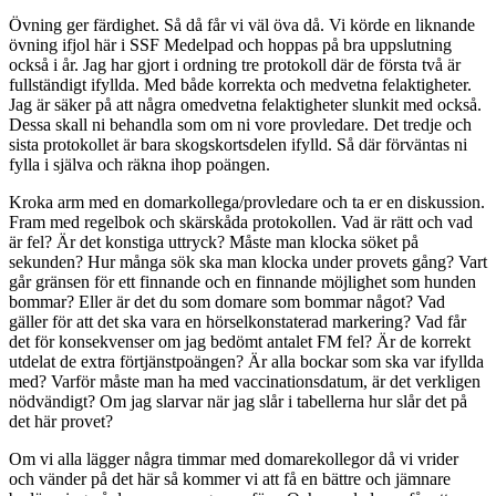
Övning ger färdighet. Så då får vi väl öva då. Vi körde en liknande
övning ifjol här i SSF Medelpad och hoppas på bra uppslutning
också i år. Jag har gjort i ordning tre protokoll där de första två är
fullständigt ifyllda. Med både korrekta och medvetna felaktigheter.
Jag är säker på att några omedvetna felaktigheter slunkit med också.
Dessa skall ni behandla som om ni vore provledare. Det tredje och
sista protokollet är bara skogskortsdelen ifylld. Så där förväntas ni
fylla i själva och räkna ihop poängen.
Kroka arm med en domarkollega/provledare och ta er en diskussion.
Fram med regelbok och skärskåda protokollen. Vad är rätt och vad
är fel? Är det konstiga uttryck? Måste man klocka söket på
sekunden? Hur många sök ska man klocka under provets gång? Vart
går gränsen för ett finnande och en finnande möjlighet som hunden
bommar? Eller är det du som domare som bommar något? Vad
gäller för att det ska vara en hörselkonstaterad markering? Vad får
det för konsekvenser om jag bedömt antalet FM fel? Är de korrekt
utdelat de extra förtjänstpoängen? Är alla bockar som ska var ifyllda
med? Varför måste man ha med vaccinationsdatum, är det verkligen
nödvändigt? Om jag slarvar när jag slår i tabellerna hur slår det på
det här provet?
Om vi alla lägger några timmar med domarekollegor då vi vrider
och vänder på det här så kommer vi att få en bättre och jämnare