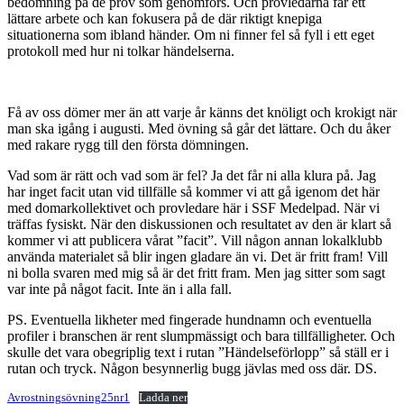
bedömning på de prov som genomförs. Och provledarna får ett
lättare arbete och kan fokusera på de där riktigt knepiga
situationerna som ibland händer. Om ni finner fel så fyll i ett eget
protokoll med hur ni tolkar händelserna.
Få av oss dömer mer än att varje år känns det knöligt och krokigt när
man ska igång i augusti. Med övning så går det lättare. Och du åker
med rakare rygg till den första dömningen.
Vad som är rätt och vad som är fel? Ja det får ni alla klura på. Jag
har inget facit utan vid tillfälle så kommer vi att gå igenom det här
med domarkollektivet och provledare här i SSF Medelpad. När vi
träffas fysiskt. När den diskussionen och resultatet av den är klart så
kommer vi att publicera vårat ”facit”. Vill någon annan lokalklubb
använda materialet så blir ingen gladare än vi. Det är fritt fram! Vill
ni bolla svaren med mig så är det fritt fram. Men jag sitter som sagt
var inte på något facit. Inte än i alla fall.
PS. Eventuella likheter med fingerade hundnamn och eventuella
profiler i branschen är rent slumpmässigt och bara tillfälligheter. Och
skulle det vara obegriplig text i rutan ”Händelseförlopp” så ställ er i
rutan och tryck. Någon besynnerlig bugg jävlas med oss där. DS.
Avrostningsövning25nr1
Ladda ner