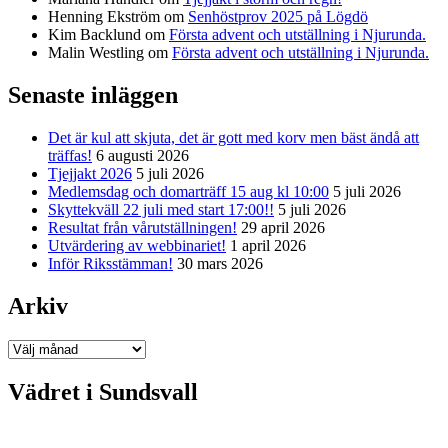
Henning Ekström
om
Senhöstprov 2025 på Lögdö
Kim Backlund
om
Första advent och utställning i Njurunda.
Malin Westling
om
Första advent och utställning i Njurunda.
Senaste inläggen
Det är kul att skjuta, det är gott med korv men bäst ändå att
träffas!
6 augusti 2026
Tjejjakt 2026
5 juli 2026
Medlemsdag och domarträff 15 aug kl 10:00
5 juli 2026
Skyttekväll 22 juli med start 17:00!!
5 juli 2026
Resultat från vårutställningen!
29 april 2026
Utvärdering av webbinariet!
1 april 2026
Inför Riksstämman!
30 mars 2026
Arkiv
Arkiv
Vädret i Sundsvall