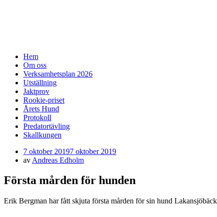
SSF-Medelpad
skällande fågelhundar – finsk spets och norrbottenspe
Meny
Hoppa
Hem
till
Om oss
innehåll
Verksamhetsplan 2026
Utställning
Jaktprov
Rookie-priset
Årets Hund
Protokoll
Predatortävling
Skallkungen
Publicerad
7 oktober 2019
7 oktober 2019
den
av
Andreas Edholm
Första mården för hunden
Erik Bergman har fått skjuta första mården för sin hund Lakansjöbäcke