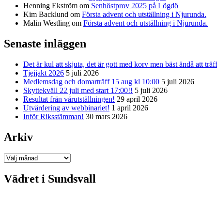
Henning Ekström
om
Senhöstprov 2025 på Lögdö
Kim Backlund
om
Första advent och utställning i Njurunda.
Malin Westling
om
Första advent och utställning i Njurunda.
Senaste inläggen
Det är kul att skjuta, det är gott med korv men bäst ändå att träf
Tjejjakt 2026
5 juli 2026
Medlemsdag och domarträff 15 aug kl 10:00
5 juli 2026
Skyttekväll 22 juli med start 17:00!!
5 juli 2026
Resultat från vårutställningen!
29 april 2026
Utvärdering av webbinariet!
1 april 2026
Inför Riksstämman!
30 mars 2026
Arkiv
Arkiv
Vädret i Sundsvall