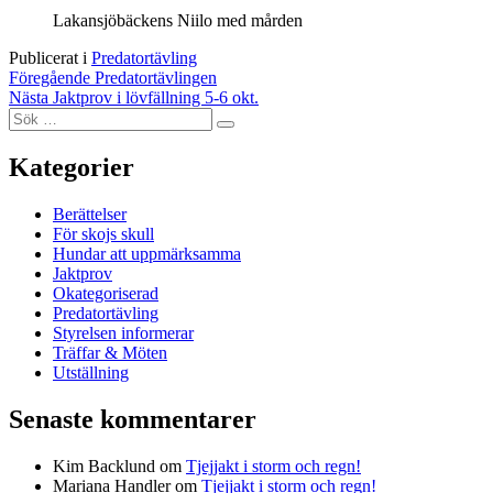
Lakansjöbäckens Niilo med mården
Publicerat i
Predatortävling
Inläggsnavigering
Föregående
Predatortävlingen
Nästa
Jaktprov i lövfällning 5-6 okt.
Sök
Sök
efter:
Kategorier
Berättelser
För skojs skull
Hundar att uppmärksamma
Jaktprov
Okategoriserad
Predatortävling
Styrelsen informerar
Träffar & Möten
Utställning
Senaste kommentarer
Kim Backlund
om
Tjejjakt i storm och regn!
Mariana Handler
om
Tjejjakt i storm och regn!