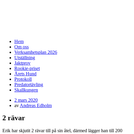
SSF-Medelpad
skällande fågelhundar – finsk spets och
norrbottenspets
Meny
Hoppa
Hem
till
Om oss
innehåll
Verksamhetsplan 2026
Utställning
Jaktprov
Rookie-priset
Årets Hund
Protokoll
Predatortävling
Skallkungen
Publicerad
2 mars 2020
den
av
Andreas Edholm
2 rävar
Erik har skjutit 2 rävar till på sin åtel, därmed lägger han till 200