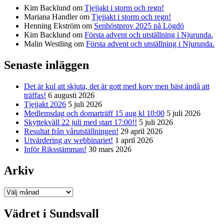
Kim Backlund
om
Tjejjakt i storm och regn!
Mariana Handler
om
Tjejjakt i storm och regn!
Henning Ekström
om
Senhöstprov 2025 på Lögdö
Kim Backlund
om
Första advent och utställning i Njurunda.
Malin Westling
om
Första advent och utställning i Njurunda.
Senaste inläggen
Det är kul att skjuta, det är gott med korv men bäst ändå att
träffas!
6 augusti 2026
Tjejjakt 2026
5 juli 2026
Medlemsdag och domarträff 15 aug kl 10:00
5 juli 2026
Skyttekväll 22 juli med start 17:00!!
5 juli 2026
Resultat från vårutställningen!
29 april 2026
Utvärdering av webbinariet!
1 april 2026
Inför Riksstämman!
30 mars 2026
Arkiv
Arkiv
Vädret i Sundsvall