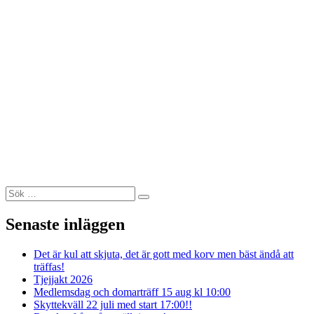
Sök
Sök
efter:
Senaste inläggen
Det är kul att skjuta, det är gott med korv men bäst ändå att
träffas!
Tjejjakt 2026
Medlemsdag och domarträff 15 aug kl 10:00
Skyttekväll 22 juli med start 17:00!!