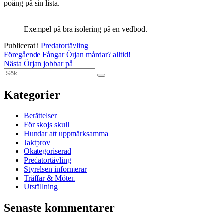
poäng på sin lista.
Exempel på bra isolering på en vedbod.
Publicerat i
Predatortävling
Inläggsnavigering
Föregående
Fångar Örjan mårdar? alltid!
Nästa
Örjan jobbar på
Sök
Sök
efter:
Kategorier
Berättelser
För skojs skull
Hundar att uppmärksamma
Jaktprov
Okategoriserad
Predatortävling
Styrelsen informerar
Träffar & Möten
Utställning
Senaste kommentarer